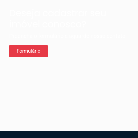
Deseja cadastrar seu
imóvel conosco?
Preencha o formulário e aguarde nosso contato.
Formulário