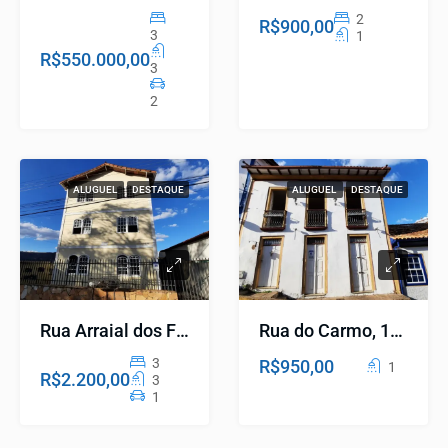
2
R$900,00
3
1
R$550.000,00
3
2
ALUGUEL
DESTAQUE
ALUGUEL
DESTAQUE
Rua Arraial dos Forros, 230 Ap. 103 – Arraial dos Forros
Rua do Carmo, 107 – Centro
3
R$950,00
1
R$2.200,00
3
1