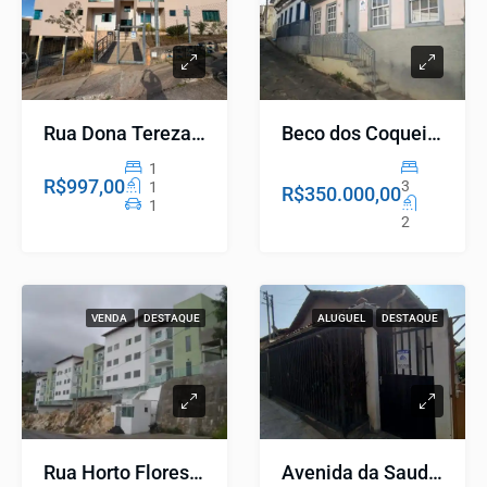
Rua Dona Tereza Cristina, 159 Ap.104 – Jardim Imperial
Beco dos Coqueiros, 36 Centro
1
R$997,00
3
1
R$350.000,00
1
2
VENDA
DESTAQUE
ALUGUEL
DESTAQUE
Rua Horto Florestal, 211 Ap. 305 – Residencial Serra dos Cristais
Avenida da Saudade, 215/A – Penaco